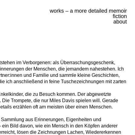
works – a more detailed memoir
fiction
about
tstehen im Verborgenen: als Überraschungsgeschenk,
innerungen der Menschen, die jemandem nahestehen. Ich
rtner:innen und Familie und sammle kleine Geschichten,
e ich anschließend in feine Tuschezeichnungen mit zarten
 Enkelkinder, die zu Besuch kommen. Der abgewetzte
 Die Trompete, die nur Miles Davis spielen will. Gerade
Details erzählen oft am meisten über einen Menschen.
er Sammlung aus Erinnerungen, Eigenheiten und
in Bild davon, wie ein Mensch in den Köpfen anderer
überreicht, lösen die Zeichnungen Lachen, Wiedererkennen